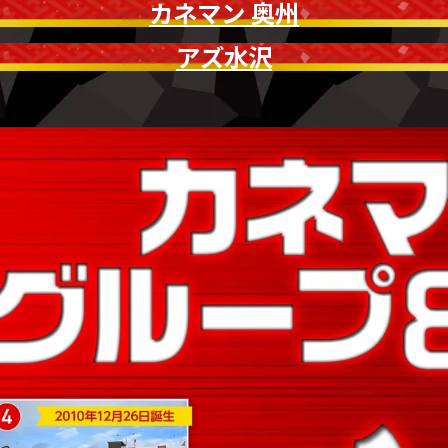
カネマン 奥州
アズ水沢