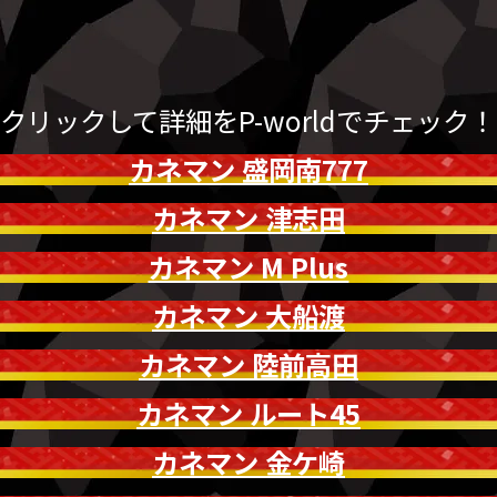
クリックして詳細をP-worldでチェック！
カネマン 盛岡南777
カネマン 津志田
カネマン M Plus
カネマン 大船渡
カネマン 陸前高田
カネマン ルート45
カネマン 金ケ崎