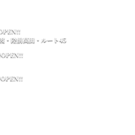
PEN!!
渡・陸前高田・ルート45
PEN!!
PEN!!