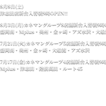
8月8日(土)
津志田店新台入替朝9時OPEN!!
8月3日(月)カネマングループ8店舗新台入替朝9時O
盛岡南・Mplus・奥州・金ヶ崎・アズ水沢・大船
7月21日(火)カネマングループ5店舗新台入替朝9時O
盛岡南・奥州・金ヶ崎・大船渡・アズ水沢
7月17日(金)カネマングループ4店舗新台入替朝9時O
Mplus・津志田・陸前高田・ルート45